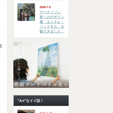
2026-7-5
アーティゾン
初！のデザイン
展「エットレ・
ソットサス」を
観てきました。
意
”Art”なイイ話！
て