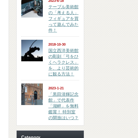
2023-6-18
テーブル美術館
の「考える人」
フィギュアを買
って遊んでみた
件！
2018-10-30
国立西洋美術館
の彫刻「弓をひ
くヘラクレス」
を、より芸術的
に観る方法！
2023-1-21
「黒田清輝記念
館」で代表作
「湖畔」を無料
鑑賞！ 特別室
の開放はいつ？
Category