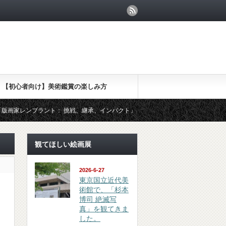
【初心者向け】美術鑑賞の楽しみ方
ト： 挑戦、継承、インパクト」を観てきました
（鑑賞 review）東
観てほしい絵画展
2026-6-27
東京国立近代美
術館で、「杉本
博司 絶滅写
真」を観てきま
した。