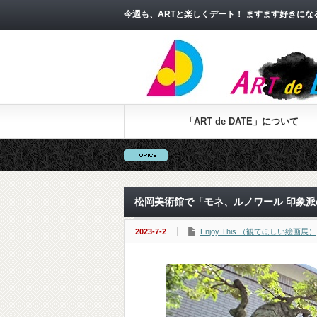
今週も、ARTと楽しくデート！ ますます好きに
「ART de DATE」について
松岡美術館で「モネ、ルノワール 印象
2023-7-2
Enjoy This （観てほしい絵画展）