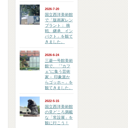
2026-7-20
国立西洋美術館
で「版画家レン
ブラント： 挑
戦、継承、イン
パクト」を観て
きました。
2026-6-24
三菱一号館美術
館で、「”カフ
ェ”に集う芸術
家－ 印象派か
らゴッホ～」を
観てきました。
2022-5-15
国立西洋美術館
の見どころ満載
な「常設展」を
観に行こう！