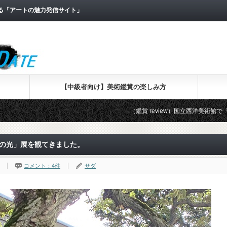
なる「アートの魅力発信サイト」
【中級者向け】美術鑑賞の楽しみ方
（鑑賞 review）国立西洋美術館で「版画家レンブラン
派の光」展を観てきました。
コメント：4件
サダ