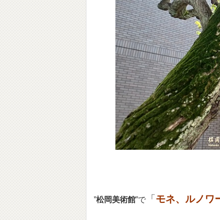
「
モネ、ルノワ
”
松岡美術館
”で