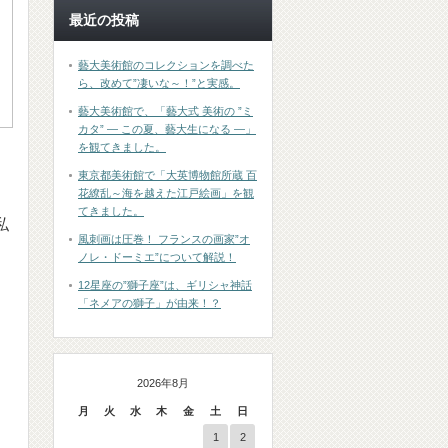
最近の投稿
藝大美術館のコレクションを調べた
ら、改めて”凄いな～！”と実感。
藝大美術館で、「藝大式 美術の ”ミ
カタ” ― この夏、藝大生になる ―」
を観てきました。
東京都美術館で「大英博物館所蔵 百
花繚乱～海を越えた江戸絵画」を観
てきました。
私
風刺画は圧巻！ フランスの画家”オ
ノレ・ドーミエ”について解説！
12星座の”獅子座”は、ギリシャ神話
「ネメアの獅子」が由来！？
2026年8月
月
火
水
木
金
土
日
1
2