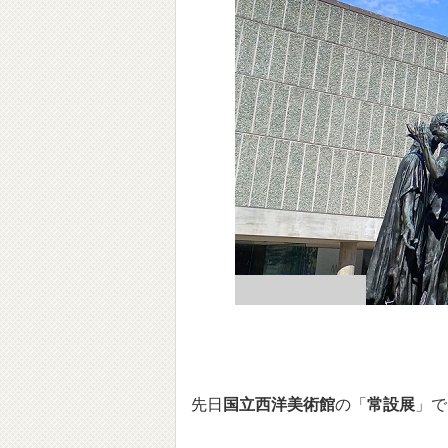
先日
国立西洋美術館
の「
常設展
」で