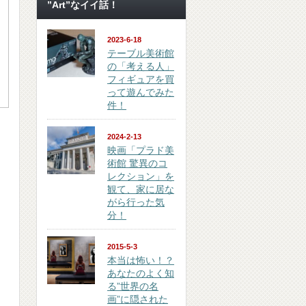
”Art”なイイ話！
2023-6-18
テーブル美術館
の「考える人」
フィギュアを買
って遊んでみた
件！
2024-2-13
映画「プラド美
術館 驚異のコ
レクション」を
観て、家に居な
がら行った気
分！
2015-5-3
本当は怖い！？
あなたのよく知
る”世界の名
画”に隠された