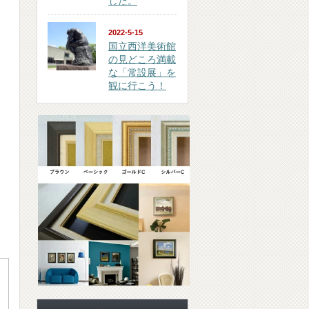
した。
2022-5-15
国立西洋美術館
の見どころ満載
な「常設展」を
観に行こう！