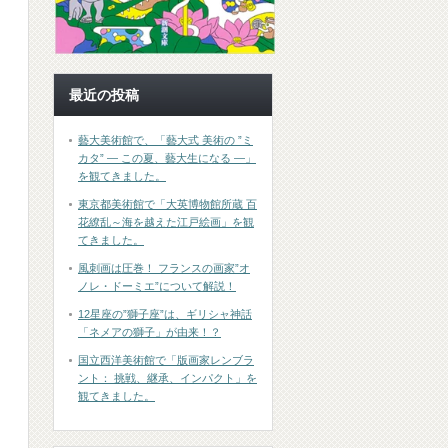
最近の投稿
藝大美術館で、「藝大式 美術の ”ミ
カタ” ― この夏、藝大生になる ―」
を観てきました。
東京都美術館で「大英博物館所蔵 百
花繚乱～海を越えた江戸絵画」を観
てきました。
風刺画は圧巻！ フランスの画家”オ
ノレ・ドーミエ”について解説！
12星座の”獅子座”は、ギリシャ神話
「ネメアの獅子」が由来！？
国立西洋美術館で「版画家レンブラ
ント： 挑戦、継承、インパクト」を
観てきました。