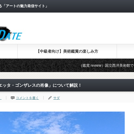
なる「アートの魅力発信サイト」
【中級者向け】美術鑑賞の楽しみ方
（鑑賞 review）国立西洋美術館で「版画家レンブ
エッタ・ゴンザレスの肖像」について解説！
）
コメントを書く
サダ