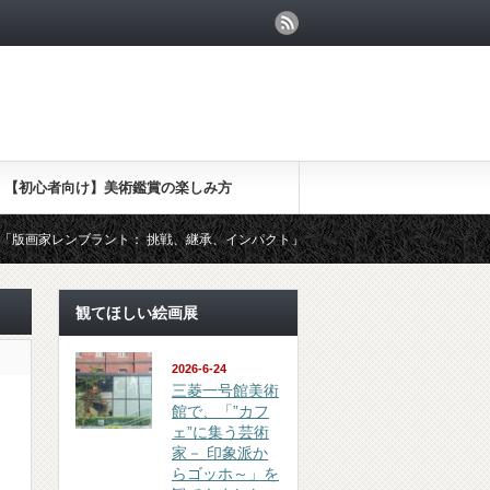
【初心者向け】美術鑑賞の楽しみ方
ラント： 挑戦、継承、インパクト」を観てきました
（鑑賞 review
観てほしい絵画展
2026-6-24
三菱一号館美術
館で、「”カフ
ェ”に集う芸術
家－ 印象派か
らゴッホ～」を