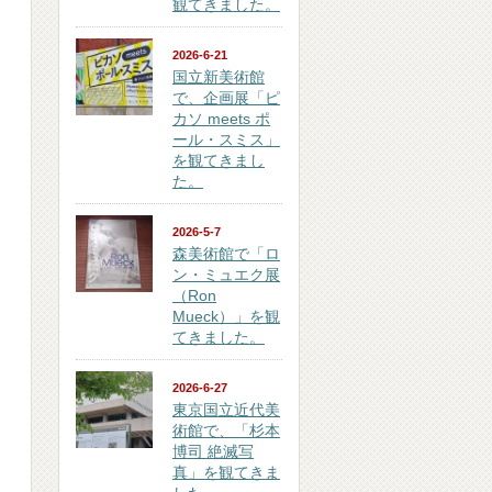
観てきました。
2026-6-21
国立新美術館
で、企画展「ピ
カソ meets ポ
ール・スミス」
を観てきまし
た。
2026-5-7
森美術館で「ロ
ン・ミュエク展
（Ron
Mueck）」を観
てきました。
2026-6-27
東京国立近代美
術館で、「杉本
博司 絶滅写
真」を観てきま