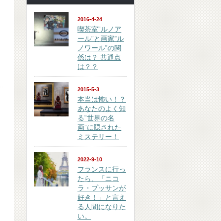
2016-4-24
喫茶室”ルノア
ール”と画家”ル
ノワール”の関
係は？ 共通点
は？？
2015-5-3
本当は怖い！？
あなたのよく知
る”世界の名
画”に隠された
ミステリー！
2022-9-10
フランスに行っ
たら、「ニコ
ラ・プッサンが
好き！」と言え
る人間になりた
い。