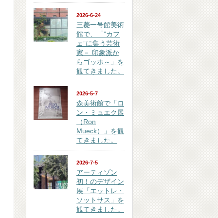
2026-6-24
三菱一号館美術
館で、「”カフ
ェ”に集う芸術
家－ 印象派か
らゴッホ～」を
観てきました。
2026-5-7
森美術館で「ロ
ン・ミュエク展
（Ron
Mueck）」を観
てきました。
2026-7-5
アーティゾン
初！のデザイン
展「エットレ・
ソットサス」を
観てきました。