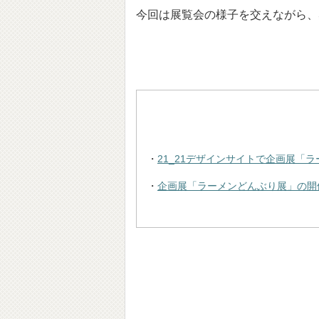
今回は展覧会の様子を交えながら、
・
21_21デザインサイトで企画展「
・
企画展「ラーメンどんぶり展」の開