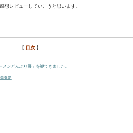
感想レビューしていこうと思います。
【
目次
】
ラーメンどんぶり展」を観てきました。
催概要