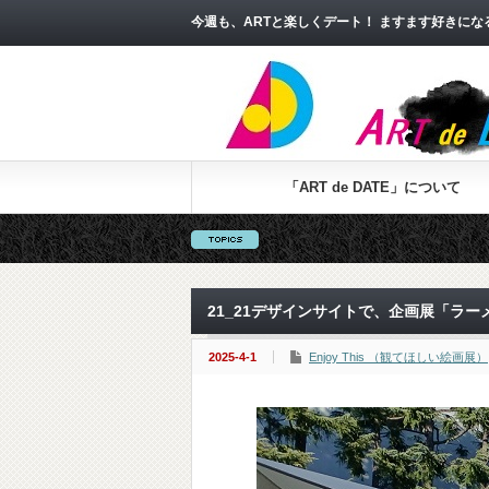
今週も、ARTと楽しくデート！ ますます好きに
「ART de DATE」について
21_21デザインサイトで、企画展「ラ
2025-4-1
Enjoy This （観てほしい絵画展）