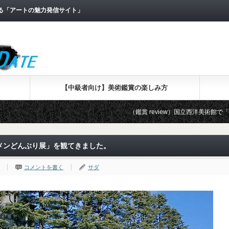
なる「アートの魅力発信サイト」
【中級者向け】美術鑑賞の楽しみ方
（鑑賞 review）国立西洋美術館で「版画家レンブラント：
ーメンどんぶり展」を観てきました。
コメントを書く
サダ