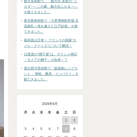
藝大美術館で、「藝大式 美術の ”ミ
カタ” ― この夏、藝大生になる ―」
を観てきました。
東京都美術館で「大英博物館所蔵 百
花繚乱～海を越えた江戸絵画」を観
てきました。
風刺画は圧巻！ フランスの画家”オ
ノレ・ドーミエ”について解説！
12星座の”獅子座”は、ギリシャ神話
「ネメアの獅子」が由来！？
国立西洋美術館で「版画家レンブラ
ント： 挑戦、継承、インパクト」を
観てきました。
2026年8月
月
火
水
木
金
土
日
1
2
3
4
5
6
7
8
9