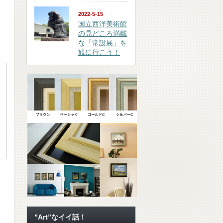
2022-5-15
国立西洋美術館
の見どころ満載
な「常設展」を
観に行こう！
”Art”なイイ話！