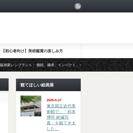
【初心者向け】美術鑑賞の楽しみ方
 挑戦、継承、インパクト」を観てきました
（鑑賞 review）東京都
観てほしい絵画展
2026-6-27
東京国立近代美
術館で、「杉本
博司 絶滅写
真」を観てきま
した。