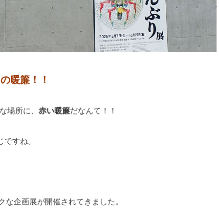
”
の暖簾！！
な場所に、
赤い暖簾
だなんて！！
じですね。
ークな企画展が開催されてきました。