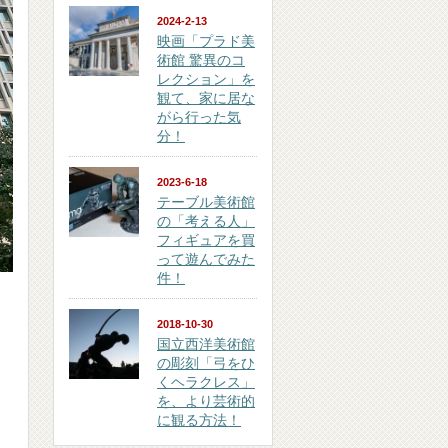
2024-2-13
映画「プラド美
術館 驚異のコ
レクション」を
観て、家に居な
がら行った気
分！
2023-6-18
テーブル美術館
の「考える人」
フィギュアを買
って遊んでみた
件！
2018-10-30
国立西洋美術館
の彫刻「弓をひ
くヘラクレス」
を、より芸術的
に観る方法！