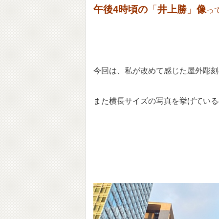
午後4時頃の
「
井上勝
」
像
っ
今回は、私が改めて感じた屋外彫刻
また横長サイズの写真を挙げている