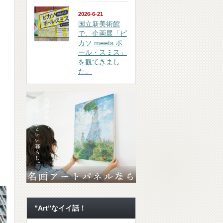
2026-6-21
国立新美術館
で、企画展「ピ
カソ meets ポ
ール・スミス」
を観てきまし
た。
”Art”なイイ話！