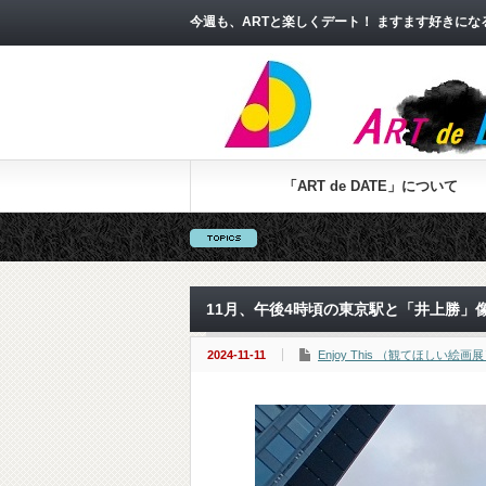
今週も、ARTと楽しくデート！ ますます好きに
「ART de DATE」について
11月、午後4時頃の東京駅と「井上勝」
2024-11-11
Enjoy This （観てほしい絵画