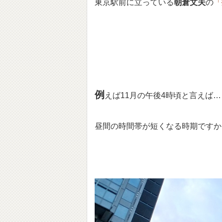
東京駅前に立っている
朝倉文夫
の
「
例
えば11月の午後4時頃と言えば…
昼間の時間帯が短くなる時期ですか