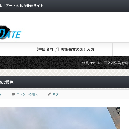
なる「アートの魅力発信サイト」
【中級者向け】美術鑑賞の楽しみ方
（鑑賞 review）国立西洋美術館で「版画家レンブラ
像の景色
展）
コメントを書く
サダ