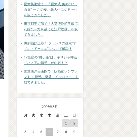
藝大美術館で、「藝大式 美術の ”ミ
カタ” ― この夏、藝大生になる ―」
を観てきました。
東京都美術館で「大英博物館所蔵 百
花繚乱～海を越えた江戸絵画」を観
てきました。
風刺画は圧巻！ フランスの画家”オ
ノレ・ドーミエ”について解説！
12星座の”獅子座”は、ギリシャ神話
「ネメアの獅子」が由来！？
国立西洋美術館で「版画家レンブラ
ント： 挑戦、継承、インパクト」を
観てきました。
2026年8月
月
火
水
木
金
土
日
1
2
3
4
5
6
7
8
9