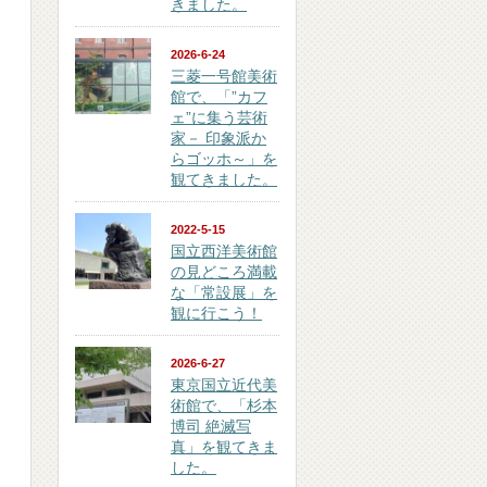
きました。
2026-6-24
三菱一号館美術
館で、「”カフ
ェ”に集う芸術
家－ 印象派か
らゴッホ～」を
観てきました。
2022-5-15
国立西洋美術館
の見どころ満載
な「常設展」を
観に行こう！
2026-6-27
東京国立近代美
術館で、「杉本
博司 絶滅写
真」を観てきま
した。