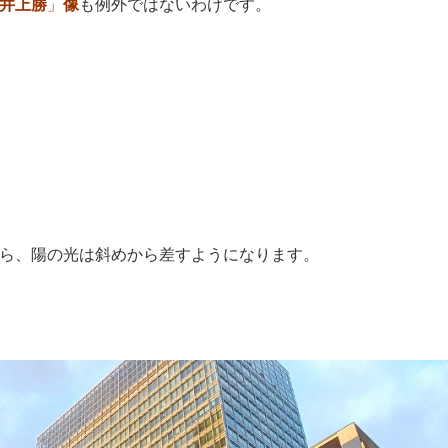
井上勝
」
像
も例外ではないわけです。
ら、陽の光は斜めから差すようになります。