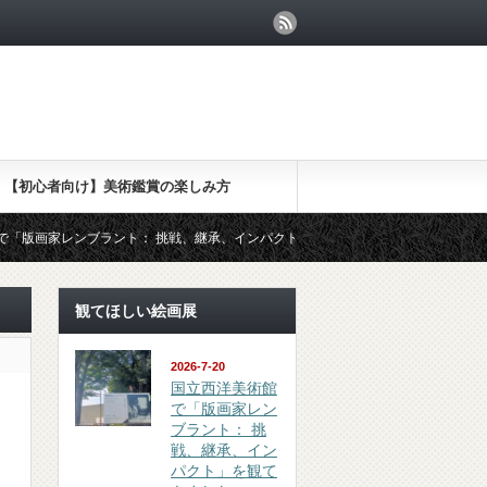
【初心者向け】美術鑑賞の楽しみ方
ント： 挑戦、継承、インパクト」を観てきました
（鑑賞 review）
観てほしい絵画展
2026-7-20
国立西洋美術館
で「版画家レン
ブラント： 挑
戦、継承、イン
パクト」を観て