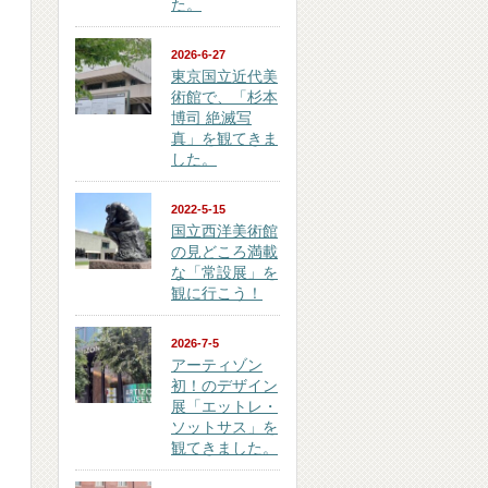
た。
2026-6-27
東京国立近代美
術館で、「杉本
博司 絶滅写
真」を観てきま
した。
2022-5-15
国立西洋美術館
の見どころ満載
な「常設展」を
観に行こう！
2026-7-5
アーティゾン
初！のデザイン
展「エットレ・
ソットサス」を
観てきました。