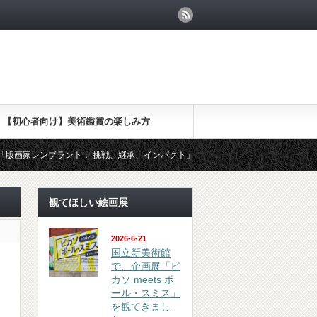
【初心者向け】美術鑑賞の楽しみ方
ラント： 挑戦、継承、インパクト」を観てきました
（鑑賞 review
観てほしい絵画展
2026-6-21
国立新美術館
で、企画展「ピ
カソ meets ポ
ール・スミス」
を観てきまし