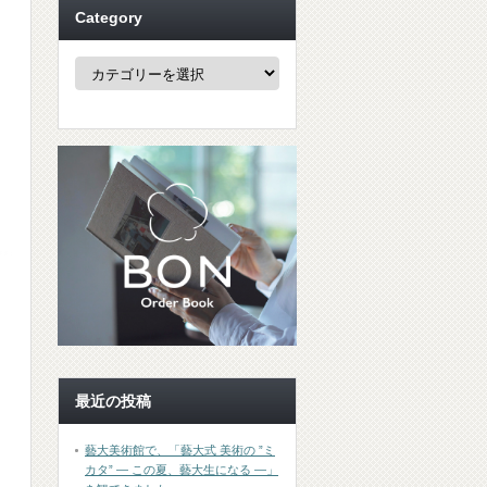
Category
Category
最近の投稿
藝大美術館で、「藝大式 美術の ”ミ
カタ” ― この夏、藝大生になる ―」