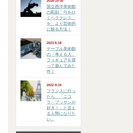
2018-10-30
国立西洋美術館
の彫刻「弓をひ
くヘラクレス」
を、より芸術的
に観る方法！
2023-6-18
テーブル美術館
の「考える人」
フィギュアを買
って遊んでみた
件！
2022-9-10
フランスに行っ
たら、「ニコ
ラ・プッサンが
好き！」と言え
る人間になりた
い。