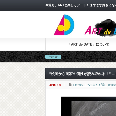
今週も、ARTと楽しくデート！ ますます好きに
「ART de DATE」について
”絵画から画家の個性が読み取れる！” 
2015-4-5
For you （”Art”なイイ話）
,
Imp