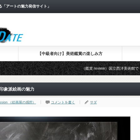
なる「アートの魅力発信サイト」
【中級者向け】美術鑑賞の楽しみ方
（鑑賞 review）国立西洋美術館で「版画家レンブ
…印象派絵画の魅力
ression （絵画展の感想）
コメントを書く
サダ