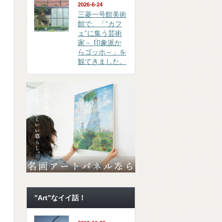
2026-6-24
三菱一号館美術
館で、「”カフ
ェ”に集う芸術
家－ 印象派か
らゴッホ～」を
観てきました。
”Art”なイイ話！