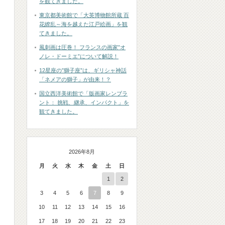
を観てきました。
東京都美術館で「大英博物館所蔵 百
花繚乱～海を越えた江戸絵画」を観
てきました。
風刺画は圧巻！ フランスの画家”オ
ノレ・ドーミエ”について解説！
12星座の”獅子座”は、ギリシャ神話
「ネメアの獅子」が由来！？
国立西洋美術館で「版画家レンブラ
ント： 挑戦、継承、インパクト」を
観てきました。
2026年8月
月
火
水
木
金
土
日
1
2
3
4
5
6
7
8
9
10
11
12
13
14
15
16
17
18
19
20
21
22
23