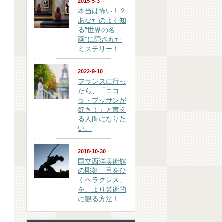
2015-5-3
本当は怖い！？
あなたのよく知
る”世界の名
画”に隠された
ミステリー！
2022-9-10
フランスに行っ
たら、「ニコ
ラ・プッサンが
好き！」と言え
る人間になりた
い。
2018-10-30
国立西洋美術館
の彫刻「弓をひ
くヘラクレス」
を、より芸術的
に観る方法！