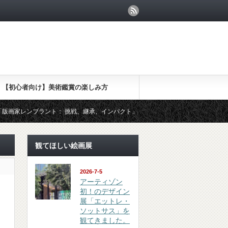
【初心者向け】美術鑑賞の楽しみ方
ント： 挑戦、継承、インパクト」を観てきました
（鑑賞 review）
観てほしい絵画展
2026-7-5
アーティゾン
初！のデザイン
展「エットレ・
ソットサス」を
観てきました。