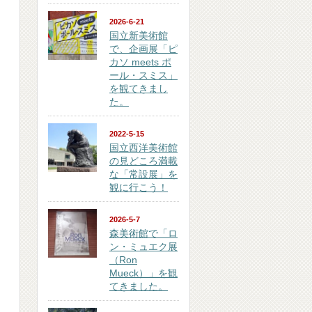
2026-6-21
国立新美術館
で、企画展「ピ
カソ meets ポ
ール・スミス」
を観てきまし
た。
2022-5-15
国立西洋美術館
の見どころ満載
な「常設展」を
観に行こう！
2026-5-7
森美術館で「ロ
ン・ミュエク展
（Ron
Mueck）」を観
てきました。