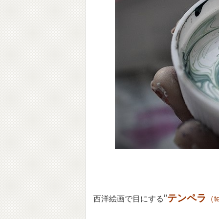
”
テンペラ
西洋絵画で目にする
（t