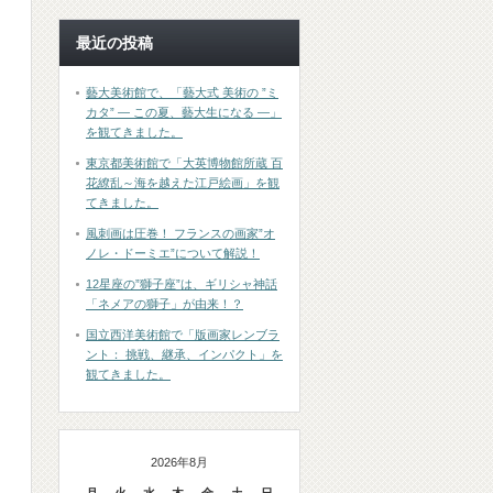
最近の投稿
藝大美術館で、「藝大式 美術の ”ミ
カタ” ― この夏、藝大生になる ―」
を観てきました。
東京都美術館で「大英博物館所蔵 百
花繚乱～海を越えた江戸絵画」を観
てきました。
風刺画は圧巻！ フランスの画家”オ
ノレ・ドーミエ”について解説！
12星座の”獅子座”は、ギリシャ神話
「ネメアの獅子」が由来！？
国立西洋美術館で「版画家レンブラ
ント： 挑戦、継承、インパクト」を
観てきました。
2026年8月