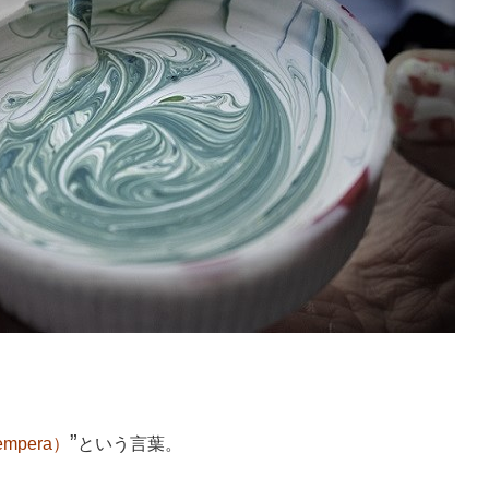
”
empera）
という言葉。