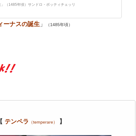
」（1485年頃）サンドロ・ボッティチェッリ
ィーナスの誕生
」
（1485年頃）
？
【
テンペラ
】
（temperare）