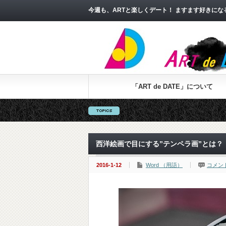
今週も、ARTと楽しくデート！ ますます好きに
「ART de DATE」について
西洋絵画で目にする”テンペラ画”とは？
2016-1-12
Word （用語）
コメン