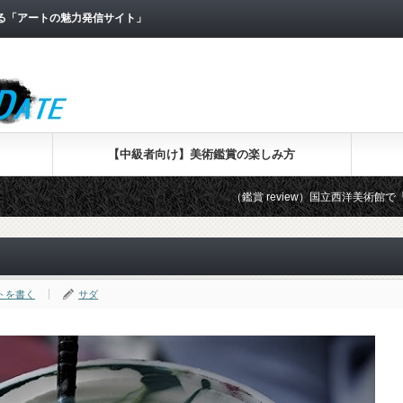
なる「アートの魅力発信サイト」
【中級者向け】美術鑑賞の楽しみ方
（鑑賞 review）国立西洋美術館で「版画家レンブラ
トを書く
サダ