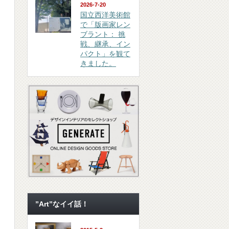
2026-7-20
国立西洋美術館
で「版画家レン
ブラント： 挑
戦、継承、イン
パクト」を観て
きました。
”Art”なイイ話！