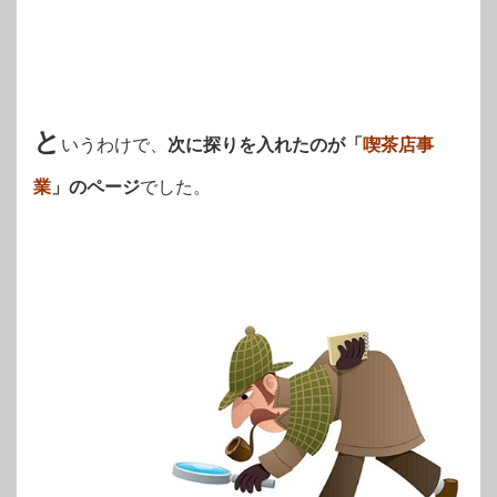
と
いうわけで、
次に探りを入れたのが「
喫茶店事
業
」のページ
でした。