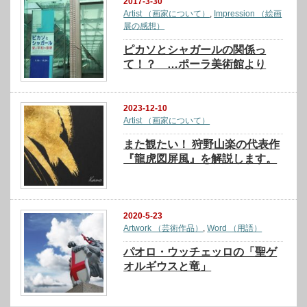
2017-3-30
Artist （画家について）
,
Impression （絵画
展の感想）
ピカソとシャガールの関係っ
て！？ …ポーラ美術館より
2023-12-10
Artist （画家について）
また観たい！ 狩野山楽の代表作
『龍虎図屏風』を解説します。
2020-5-23
Artwork （芸術作品）
,
Word （用語）
パオロ・ウッチェッロの「聖ゲ
オルギウスと竜」