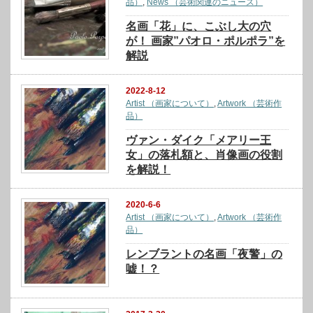
品）
,
News （芸術関連のニュース）
名画「花」に、こぶし大の穴
が！ 画家”パオロ・ポルポラ”を
解説
2022-8-12
Artist （画家について）
,
Artwork （芸術作
品）
ヴァン・ダイク「メアリー王
女」の落札額と、肖像画の役割
を解説！
2020-6-6
Artist （画家について）
,
Artwork （芸術作
品）
レンブラントの名画「夜警」の
嘘！？