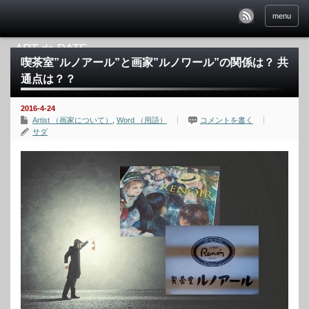
menu
喫茶室”ルノアール”と画家”ルノワール”の関係は？ 共
通点は？？
2016-4-24
Artist （画家について）
,
Word （用語）
コメントを書く
サダ