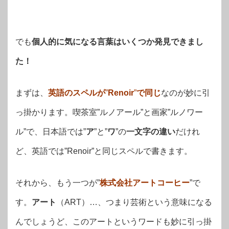
でも
個人的に気になる言葉はいくつか発見できまし
た！
まずは、
英語のスペルが
”
Renoir
”
で同じ
なのが妙に引
っ掛かります。喫茶室”ルノアール”と画家”ルノワー
ル”で、日本語では”
ア
”と”
ワ
”の
一文字の違い
だけれ
ど、英語では”Renoir”と同じスペルで書きます。
それから、もう一つが”
株式会社アートコーヒー
”で
す。
アート
（ART）…、つまり芸術という意味になる
んでしょうど、このアートというワードも妙に引っ掛