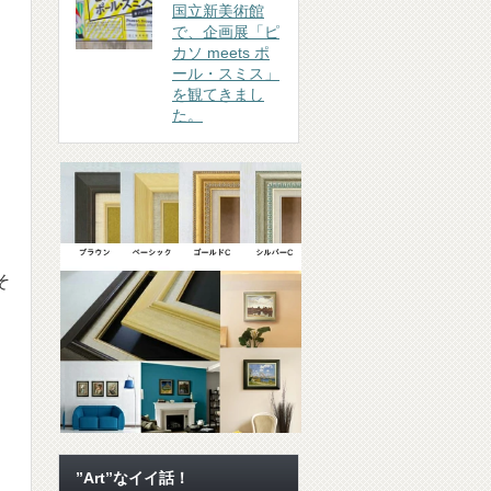
国立新美術館
で、企画展「ピ
カソ meets ポ
ール・スミス」
を観てきまし
た。
そ
”Art”なイイ話！