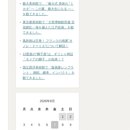
藝大美術館で、「藝大式 美術の ”ミ
カタ” ― この夏、藝大生になる ―」
を観てきました。
東京都美術館で「大英博物館所蔵 百
花繚乱～海を越えた江戸絵画」を観
てきました。
風刺画は圧巻！ フランスの画家”オ
ノレ・ドーミエ”について解説！
12星座の”獅子座”は、ギリシャ神話
「ネメアの獅子」が由来！？
国立西洋美術館で「版画家レンブラ
ント： 挑戦、継承、インパクト」を
観てきました。
2026年8月
月
火
水
木
金
土
日
1
2
3
4
5
6
7
8
9