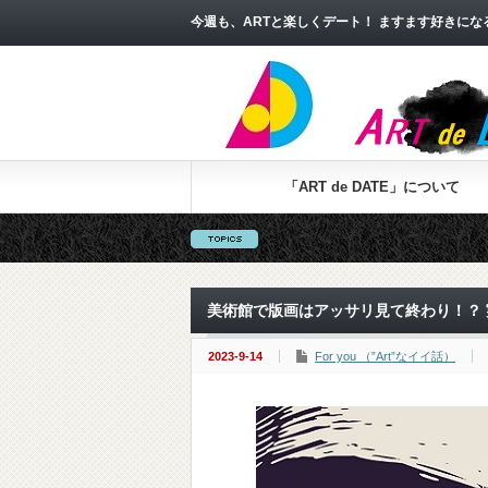
今週も、ARTと楽しくデート！ ますます好きに
「ART de DATE」について
美術館で版画はアッサリ見て終わり！？
2023-9-14
For you （”Art”なイイ話）