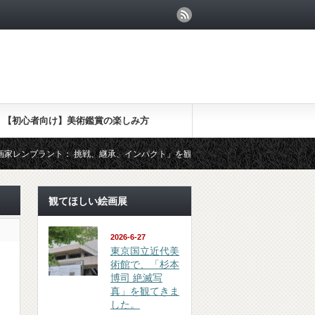
【初心者向け】美術鑑賞の楽しみ方
： 挑戦、継承、インパクト」を観てきました
（鑑賞 review）東
観てほしい絵画展
2026-6-27
東京国立近代美
術館で、「杉本
博司 絶滅写
真」を観てきま
した。