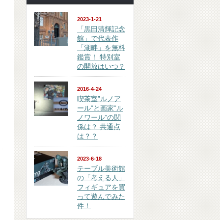
2023-1-21
「黒田清輝記念
館」で代表作
「湖畔」を無料
鑑賞！ 特別室
の開放はいつ？
2016-4-24
喫茶室”ルノア
ール”と画家”ル
ノワール”の関
係は？ 共通点
は？？
2023-6-18
テーブル美術館
の「考える人」
フィギュアを買
って遊んでみた
件！