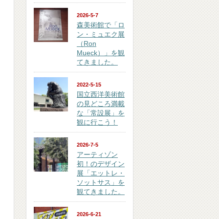
2026-5-7
森美術館で「ロ
ン・ミュエク展
（Ron
Mueck）」を観
てきました。
2022-5-15
国立西洋美術館
の見どころ満載
な「常設展」を
観に行こう！
2026-7-5
アーティゾン
初！のデザイン
展「エットレ・
ソットサス」を
観てきました。
2026-6-21