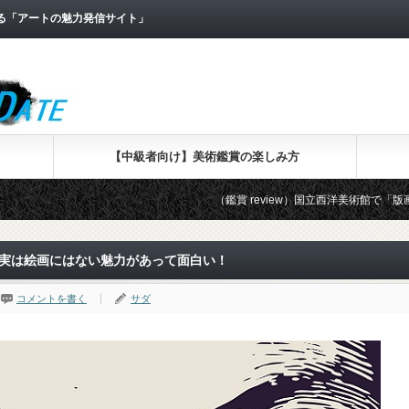
なる「アートの魅力発信サイト」
【中級者向け】美術鑑賞の楽しみ方
（鑑賞 review）国立西洋美術館で「版画家レンブラント
 実は絵画にはない魅力があって面白い！
コメントを書く
サダ