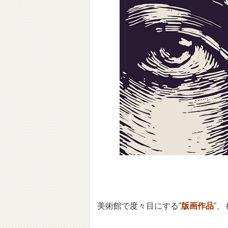
美術館で度々目にする
”
版画作品
”
、