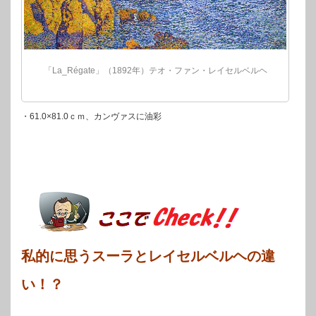
「La_Régate」（1892年）テオ・ファン・レイセルベルヘ
・61.0×81.0ｃｍ、カンヴァスに油彩
私的に思うスーラとレイセルベルヘの違
い！？