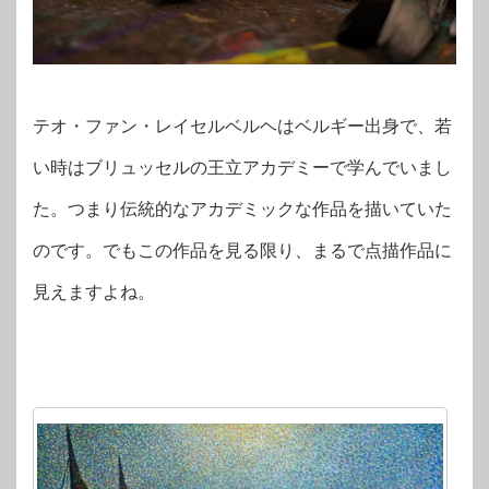
テオ・ファン・レイセルベルヘはベルギー出身で、若
い時はブリュッセルの王立アカデミーで学んでいまし
た。つまり伝統的なアカデミックな作品を描いていた
のです。でもこの作品を見る限り、まるで点描作品に
見えますよね。