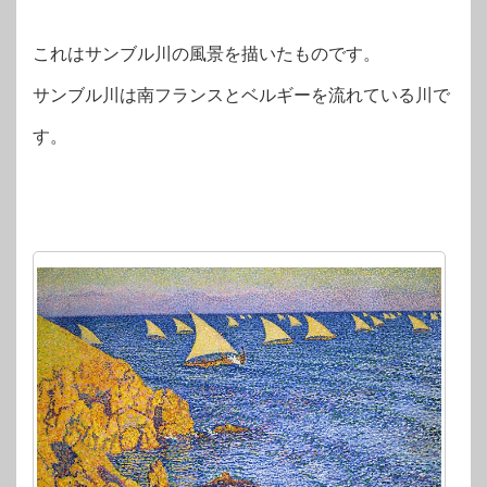
これはサンブル川の風景を描いたものです。
サンブル川は南フランスとベルギーを流れている川で
す。