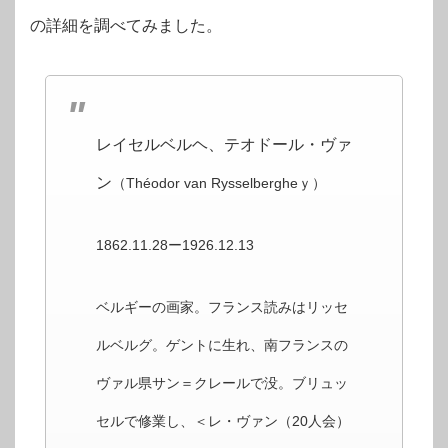
の詳細を調べてみました。
レイセルベルヘ、テオドール・ヴァ
ン
（Théodor van Rysselbergheｙ）
1862.11.28ー1926.12.13
ベルギーの画家。フランス読みはリッセ
ルベルグ。ゲントに生れ、南フランスの
ヴァル県サン＝クレールで没。ブリュッ
セルで修業し、＜レ・ヴァン（20人会）