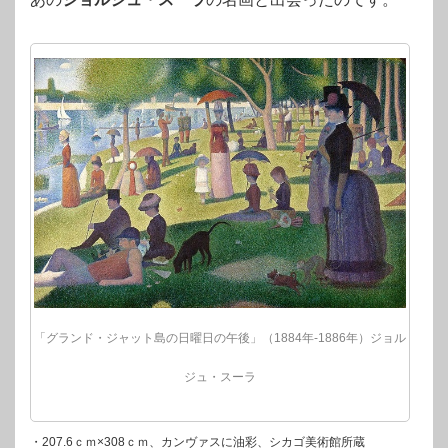
「グランド・ジャット島の日曜日の午後」（1884年‐1886年）ジョル
ジュ・スーラ
・207.6ｃｍ×308ｃｍ、カンヴァスに油彩、シカゴ美術館所蔵