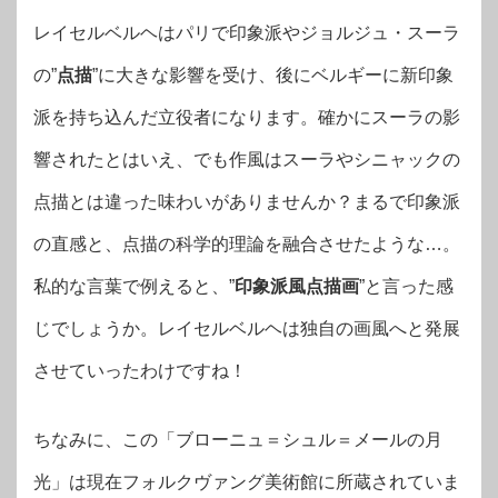
レイセルベルヘはパリで印象派やジョルジュ・スーラ
の”
点描
”に大きな影響を受け、後にベルギーに新印象
派を持ち込んだ立役者になります。確かにスーラの影
響されたとはいえ、でも作風はスーラやシニャックの
点描とは違った味わいがありませんか？まるで印象派
の直感と、点描の科学的理論を融合させたような…。
私的な言葉で例えると、”
印象派風点描画
”と言った感
じでしょうか。レイセルベルヘは独自の画風へと発展
させていったわけですね！
ちなみに、この「ブローニュ＝シュル＝メールの月
光」は現在フォルクヴァング美術館に所蔵されていま