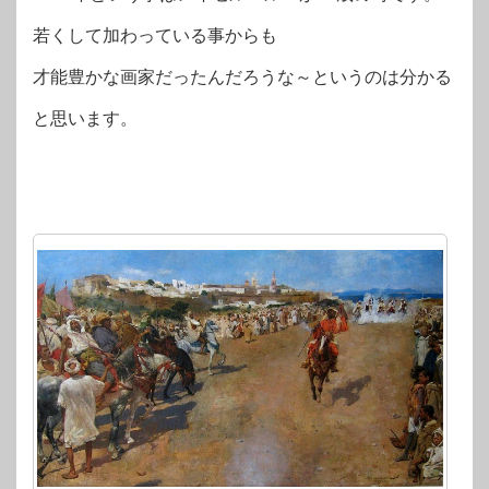
若くして加わっている事からも
才能豊かな画家だったんだろうな～というのは分かる
と思います。