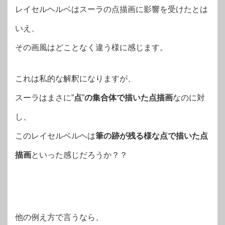
レイセルヘルベはスーラの点描画に影響を受けたとは
いえ、
その画風はどことなく違う様に感じます。
これは私的な解釈になりますが、
スーラはまさに”
点
”
の集合体で描いた点描画
なのに対
し、
このレイセルベルヘは
筆の跡が残る様な点で描いた点
描画
といった感じだろうか？？
他の例え方で言うなら、