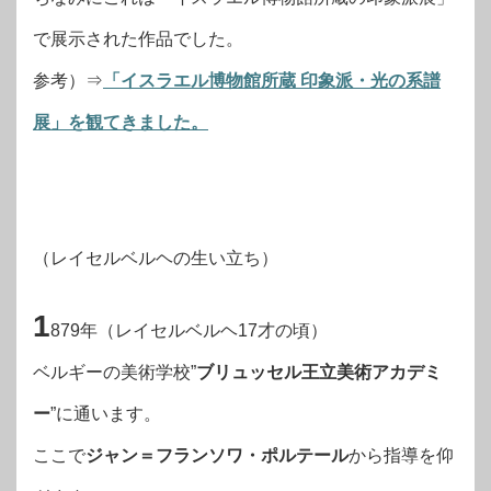
で展示された作品でした。
参考）⇒
「イスラエル博物館所蔵 印象派・光の系譜
展」を観てきました。
（レイセルベルヘの生い立ち）
1
879年（レイセルベルヘ17才の頃）
ベルギーの美術学校”
ブリュッセル王立美術アカデミ
ー
”に通います。
ここで
ジャン＝フランソワ・ポルテール
から指導を仰