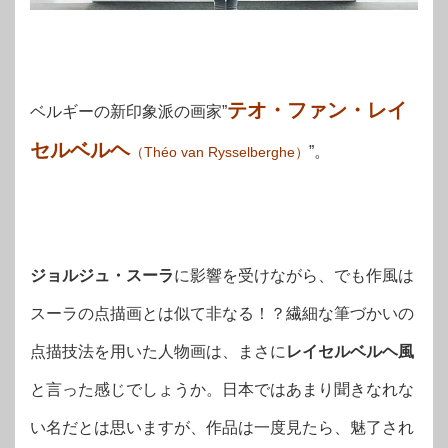
テオ・ファン・レイ
ベルギーの新印象派の画家”
セルベルヘ
”。
（Théo van Rysselberghe）
ジョルジュ・スーラ
に影響を受けながら、でも作風は
スーラの点描画とは似て非なる！？繊細な筆づかいの
点描技法を用いた人物画は、まさに
レイセルベルヘ風
と言った感じでしょうか。日本ではあまり聞きなれな
い名だとは思いますが、作品は一度見たら、魅了され