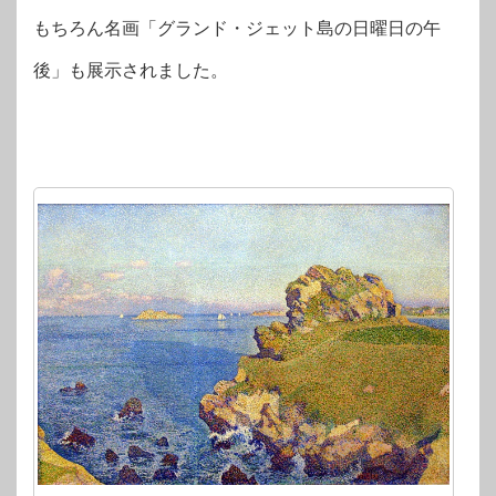
もちろん名画「グランド・ジェット島の日曜日の午
後」も展示されました。