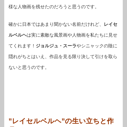
様な人物画を残せたのだろうと思うのです。
確かに日本ではあまり聞かない名前だけれど、
レイセ
ルベルヘ
は実に素敵な風景画や人物画を私たちに見せ
てくれます！
ジョルジュ・スーラ
やシニャックの陰に
隠れがちとはいえ、作品を見る限り決して引けを取ら
ないと思うのです。
”レイセルベルヘ”の生い立ちと作