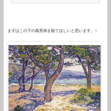
まずはこの下の風景画を観てほしいと思います。☟