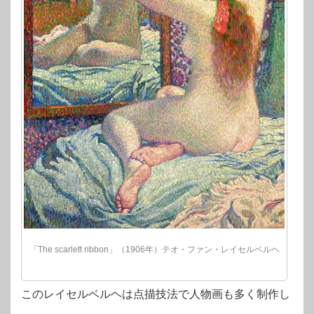
「The scarlett ribbon」（1906年）テオ・ファン・レイセルベルヘ
このレイセルベルヘは点描技法で人物画も多く制作し