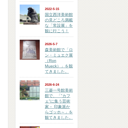
2022-5-15
国立西洋美術館
の見どころ満載
な「常設展」を
観に行こう！
2026-5-7
森美術館で「ロ
ン・ミュエク展
（Ron
Mueck）」を観
てきました。
2026-6-24
三菱一号館美術
館で、「”カフ
ェ”に集う芸術
家－ 印象派か
らゴッホ～」を
観てきました。