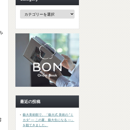
Category
み
最近の投稿
藝大美術館で、「藝大式 美術の ”ミ
書
カタ” ― この夏、藝大生になる ―」
を観てきました。