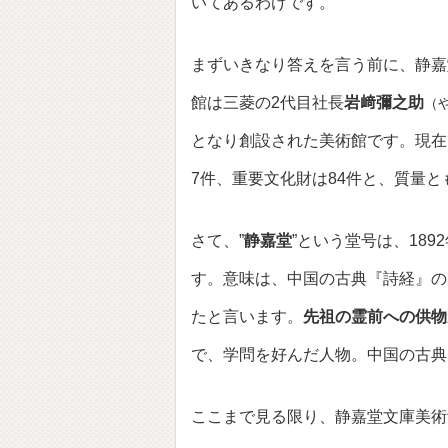
いてあるわけです。
まずいきなり答えを言う前に、静嘉
館は三菱の2代目社長
岩﨑彌之助
（
となり創設された美術館です。現在
7件、重要文化財は84件と、質量
さて、”
静嘉堂
”という堂号は、18
す。意味は、中国の古典『詩経』の
たと言います。
先祖の霊前への供物
で、学問を好んだ人物。中国の古典
ここまで見る限り、静嘉堂文庫美術