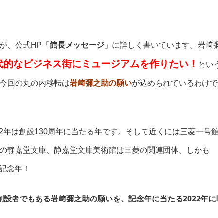
が、公式HP「
館長メッセージ
」に詳しく書いています。岩﨑
代的なビジネス街にミュージアムを作りたい！
とい
今回の丸の内移転は
岩﨑彌之助の願い
が込められているわけで
022年は創設130周年に当たる年です。そして近くには三菱一号
の静嘉堂文庫、静嘉堂文庫美術館は三菱の関連団体。しかも
る記念年！
創設者でもある岩﨑彌之助の願いを、記念年に当たる2022年に