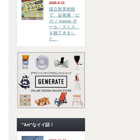
2026-6-21
国立新美術館
で、企画展「ピ
カソ meets ポ
ール・スミス」
を観てきまし
た。
”Art”なイイ話！