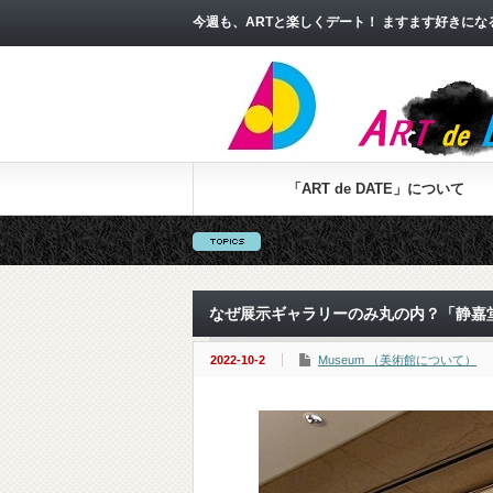
今週も、ARTと楽しくデート！ ますます好きに
「ART de DATE」について
なぜ展示ギャラリーのみ丸の内？「静嘉
2022-10-2
Museum （美術館について）