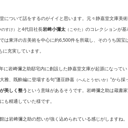
堂について話をするのがイイと思います。元々静嘉堂文庫美術
と4代目社長
岩﨑小彌太
のコレクションが基
やのすけ）
（こやた）
では東洋の古美術を中心に約6,500件を所蔵し、そのうち国宝
ともに充実しています。
92年に岩﨑彌之助邸宅内に創設した静嘉堂文庫が起源になってい
大雅、既酔編に登場する句”籩豆静嘉
”から採
（へんとうせいか）
が美しく整う
という意味があるそうです。岩﨑彌之助は蔵書家
にも精通していた様です。
館は岩﨑彌之助の想いが強く込められている感じがしますね。