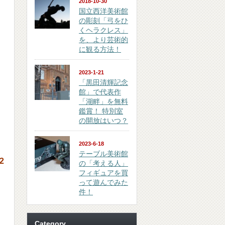
2018-10-30
国立西洋美術館
の彫刻「弓をひ
くヘラクレス」
を、より芸術的
に観る方法！
2023-1-21
「黒田清輝記念
館」で代表作
「湖畔」を無料
鑑賞！ 特別室
の開放はいつ？
2023-6-18
テーブル美術館
2
の「考える人」
フィギュアを買
って遊んでみた
件！
Category