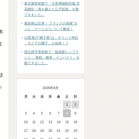
東京都美術館で「大英博物館所蔵 百
花繚乱～海を越えた江戸絵画」を観
てきました。
風刺画は圧巻！ フランスの画家”オ
ノレ・ドーミエ”について解説！
本
12星座の”獅子座”は、ギリシャ神話
は
「ネメアの獅子」が由来！？
国立西洋美術館で「版画家レンブラ
ント： 挑戦、継承、インパクト」を
観てきました。
ま
っ
2026年8月
月
火
水
木
金
土
日
1
2
3
4
5
6
7
8
9
10
11
12
13
14
15
16
17
18
19
20
21
22
23