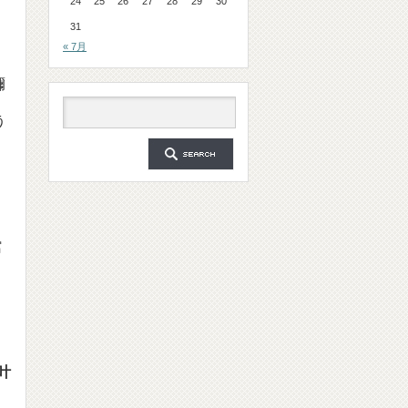
24
25
26
27
28
29
30
31
« 7月
彌
う
館
叶