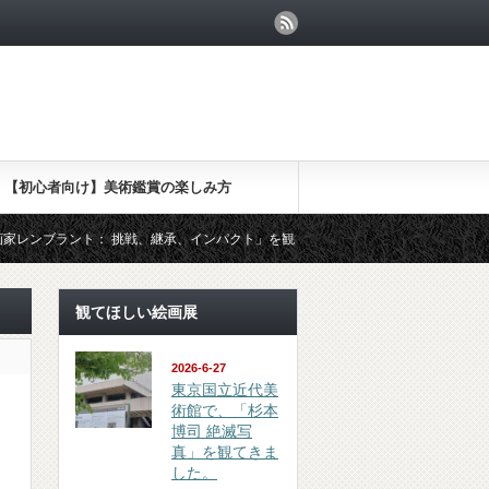
【初心者向け】美術鑑賞の楽しみ方
： 挑戦、継承、インパクト」を観てきました
（鑑賞 review）東京
観てほしい絵画展
2026-6-27
東京国立近代美
術館で、「杉本
博司 絶滅写
真」を観てきま
した。