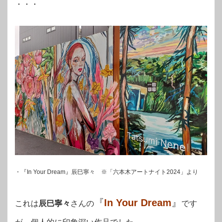
・・・
・『In Your Dream』辰巳寧々 ※「六本木アートナイト2024」より
『
In Your Dream
』
これは
辰巳寧々
さんの
です