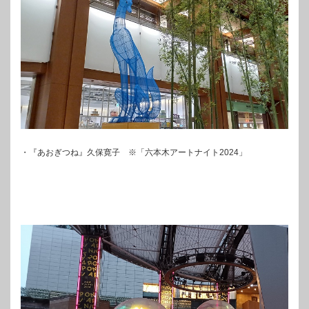
・『あおぎつね』久保寛子 ※「六本木アートナイト2024」