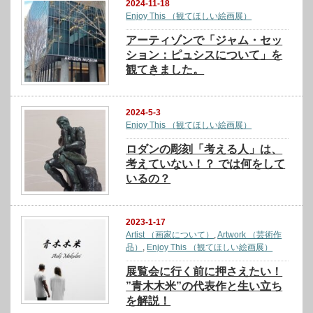
2024-11-18
Enjoy This （観てほしい絵画展）
アーティゾンで「ジャム・セッ
ション：ピュシスについて」を
観てきました。
2024-5-3
Enjoy This （観てほしい絵画展）
ロダンの彫刻「考える人」は、
考えていない！？ では何をして
いるの？
2023-1-17
Artist （画家について）
,
Artwork （芸術作
品）
,
Enjoy This （観てほしい絵画展）
展覧会に行く前に押さえたい！
”青木木米”の代表作と生い立ち
を解説！