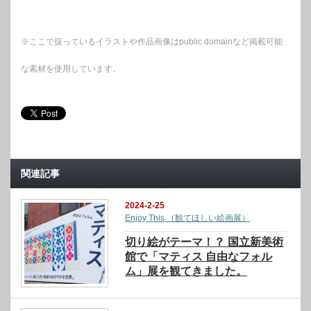
※ここで扱っているイラストや作品画像はpublic domainなど掲載可能
な素材を使用しています。
関連記事
2024-2-25
Enjoy This （観てほしい絵画展）
切り絵がテーマ！？ 国立新美術
館で「マティス 自由なフォル
ム」展を観てきました。