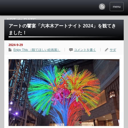
menu
アートの饗宴「六本木アートナイト 2024」を観てき
ました！
2024-9-29
Enjoy This （観てほしい絵画展）
コメントを書く
サダ