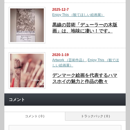
2025-12-7
Enjoy This （観てほしい絵画展）
黒線の芸術「デューラーの木版
画」は、地味に凄い！です。
2020-1-19
Artwork （芸術作品）
,
Enjoy This （観てほ
しい絵画展）
デンマーク絵画を代表するハマ
スホイの魅力と作品の数々
コメント
コメント ( 0 )
トラックバック ( 0 )