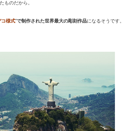
たものだから。
デコ様式
”
で制作された世界最大の彫刻作品
になるそうです。