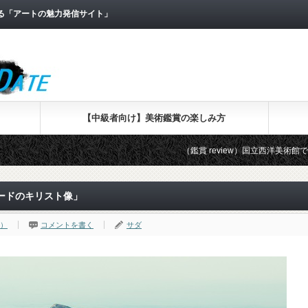
なる「アートの魅力発信サイト」
【中級者向け】美術鑑賞の楽しみ方
（鑑賞 review）国立西洋美術館で「版画家レンブ
ードのキリスト像」
展）
コメントを書く
サダ