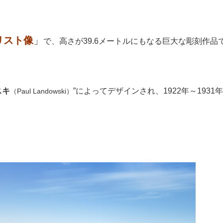
リスト像
」
で、高さが39.6メートルにもなる巨大な彫刻作品
スキ
”によってデザインされ、1922年～1931年
（Paul Landowski）