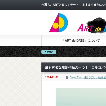
今週も、ARTと楽しくデート！ ますます好きに
「ART de DATE」について
最も有名な彫刻作品の一つ！「コルコバ
2024-12-31
Enjoy This （観てほしい絵画