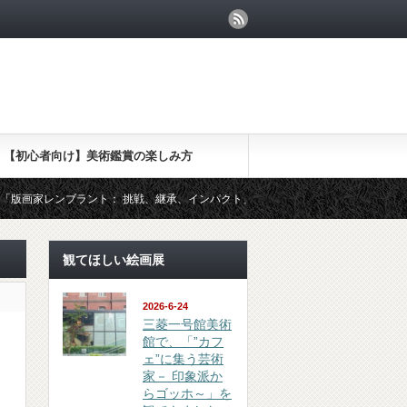
【初心者向け】美術鑑賞の楽しみ方
ラント： 挑戦、継承、インパクト」を観てきました
（鑑賞 revie
観てほしい絵画展
2026-6-24
三菱一号館美術
館で、「”カフ
ェ”に集う芸術
家－ 印象派か
らゴッホ～」を