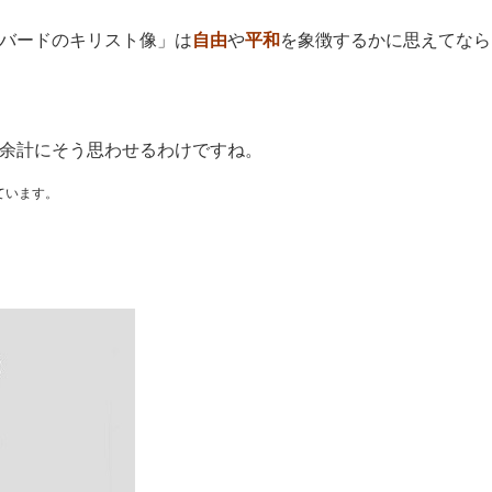
バードのキリスト像」は
自由
や
平和
を象徴するかに思えてなら
余計にそう思わせるわけですね。
ています。