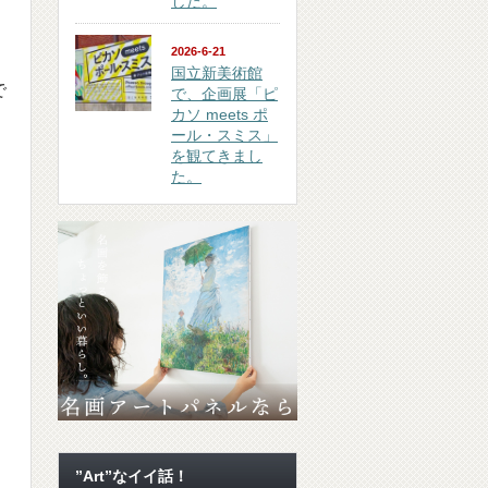
した。
2026-6-21
国立新美術館
で
で、企画展「ピ
カソ meets ポ
ール・スミス」
を観てきまし
た。
”Art”なイイ話！