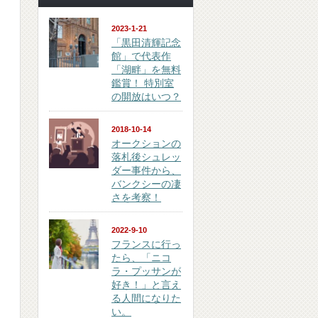
2023-1-21
「黒田清輝記念
館」で代表作
「湖畔」を無料
鑑賞！ 特別室
の開放はいつ？
2018-10-14
オークションの
落札後シュレッ
ダー事件から、
バンクシーの凄
さを考察！
2022-9-10
フランスに行っ
たら、「ニコ
ラ・プッサンが
。
好き！」と言え
る人間になりた
い。