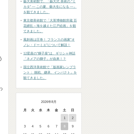
藝大美術館で、「藝大式 美術の ”ミ
カタ” ― この夏、藝大生になる ―」
を観てきました。
東京都美術館で「大英博物館所蔵 百
花繚乱～海を越えた江戸絵画」を観
てきました。
風刺画は圧巻！ フランスの画家”オ
ノレ・ドーミエ”について解説！
12星座の”獅子座”は、ギリシャ神話
う
「ネメアの獅子」が由来！？
国立西洋美術館で「版画家レンブラ
ント： 挑戦、継承、インパクト」を
観てきました。
わ
2026年8月
月
火
水
木
金
土
日
1
2
3
4
5
6
7
8
9