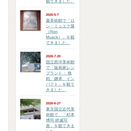
観てきました。
2026-5-7
森美術館で「ロ
ン・ミュエク展
（Ron
Mueck）」を観
てきました。
2026-7-20
国立西洋美術館
で「版画家レン
ブラント： 挑
戦、継承、イン
パクト」を観て
きました。
2026-6-27
東京国立近代美
術館で、「杉本
博司 絶滅写
真」を観てきま