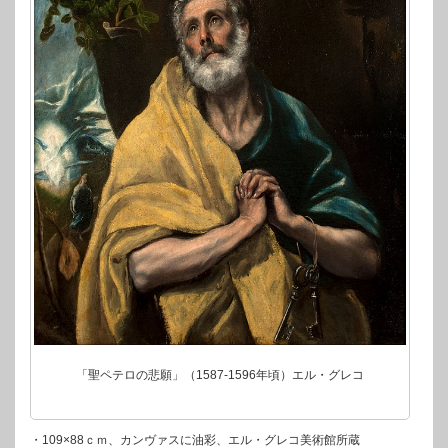
「聖ペテロの悲願」（1587-1596年頃）エル・グレコ
・109×88ｃｍ、カンヴァスに油彩、エル・グレコ美術館所蔵