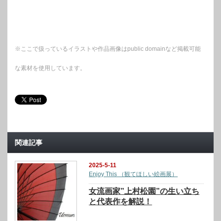
※ここで扱っているイラストや作品画像はpublic domainなど掲載可能
な素材を使用しています。
関連記事
2025-5-11
Enjoy This （観てほしい絵画展）
女流画家”上村松園”の生い立ち
と代表作を解説！