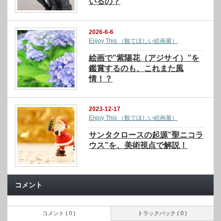
いるの？
2026-6-6
Enjoy This （観てほしい絵画展）
絵画で”紫陽花（アジサイ）”を
鑑賞するのも、これまた風
情！？
2023-12-17
Enjoy This （観てほしい絵画展）
サンタクロースの起源”聖ニコラ
ウス”を、美術視点で解説！
コメント
コメント ( 0 )
トラックバック ( 0 )