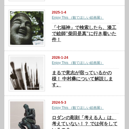
2025-1-4
Enjoy This （観てほしい絵画展）
「七福神」で検索したら、漆工
で絵師”柴田是真”に行き着いた
件！
2026-1-24
Enjoy This （観てほしい絵画展）
まるで意志が宿っているかの
様！ 中村彝について解説しま
す。
2024-5-3
Enjoy This （観てほしい絵画展）
ロダンの彫刻「考える人」は、
考えていない！？ では何をして