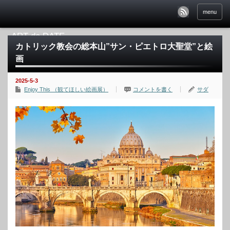
menu
カトリック教会の総本山”サン・ピエトロ大聖堂”と絵
画
2025-5-3
Enjoy This （観てほしい絵画展）
コメントを書く
サダ