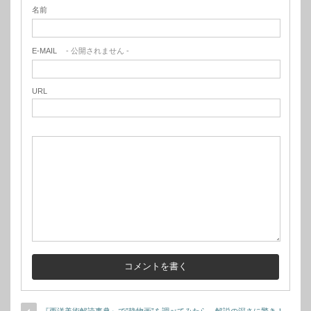
名前
E-MAIL
- 公開されません -
URL
『西洋美術解読事典』で”静物画”を調べてみたら、解説の深さに驚き！