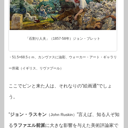
「石割り人夫」（1857‐58年）ジョン・ブレット
・51.5×68.5ｃｍ、カンヴァスに油彩、ウォーカー・アート・ギャラリ
ー所蔵（イギリス、リヴァプール）
ここでピンと来た人は、それなりの”絵画通”でしょ
う。
”
ジョン・ラスキン
”
言えば、知る人ぞ知
（John Ruskin）
る
ラファエル前派
に大きな影響を与えた美術評論家で