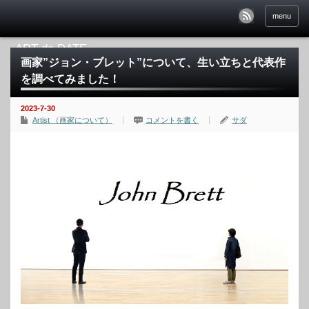
menu
画家”ジョン・ブレット”について、生い立ちと代表作
を調べてみました！
2023-7-30
Artist （画家について）
コメントを書く
サダ