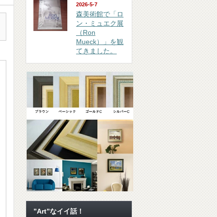
2026-5-7
森美術館で「ロ
ン・ミュエク展
（Ron
Mueck）」を観
てきました。
”Art”なイイ話！