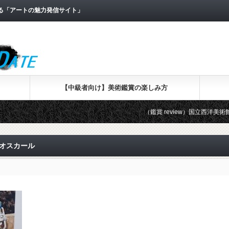
なる「アートの魅力発信サイト」
【中級者向け】美術鑑賞の楽しみ方
（鑑賞 review）国立西洋美術館で「版
岩オスカール