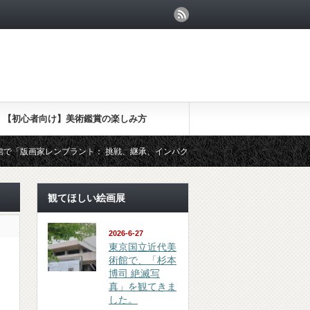
【初心者向け】美術鑑賞の楽しみ方
画家レンブラント： 挑戦、継承、インパクト」を観てきました
（鑑賞 
観てほしい絵画展
2026-6-27
東京国立近代美
術館で、「杉本
博司 絶滅写
真」を観てきま
した。