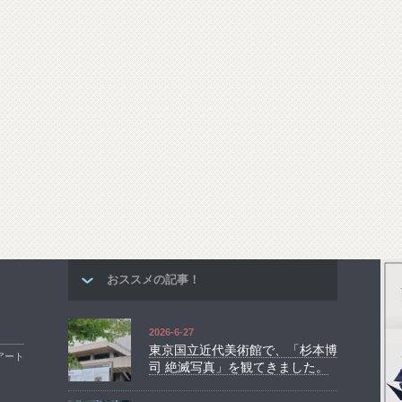
おススメの記事！
2026-6-27
東京国立近代美術館で、「杉本博
アート
司 絶滅写真」を観てきました。