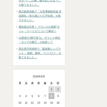
カタ” ― この夏、藝大生になる ―」
を観てきました。
東京都美術館で「大英博物館所蔵 百
花繚乱～海を越えた江戸絵画」を観
てきました。
風刺画は圧巻！ フランスの画家”オ
ノレ・ドーミエ”について解説！
12星座の”獅子座”は、ギリシャ神話
「ネメアの獅子」が由来！？
国立西洋美術館で「版画家レンブラ
ント： 挑戦、継承、インパクト」を
観てきました。
2026年8月
月
火
水
木
金
土
日
1
2
3
4
5
6
7
8
9
10
11
12
13
14
15
16