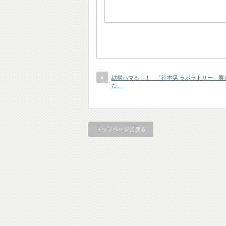
結構ハマる！！ 「笹本晃 ラボラトリー」展
た。
トップページに戻る