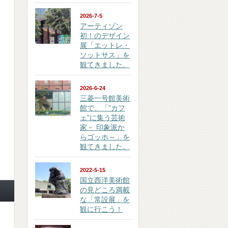
2026-7-5
アーティゾン
初！のデザイン
展「エットレ・
ソットサス」を
観てきました。
2026-6-24
三菱一号館美術
館で、「”カフ
ェ”に集う芸術
家－ 印象派か
らゴッホ～」を
観てきました。
2022-5-15
国立西洋美術館
の見どころ満載
な「常設展」を
観に行こう！