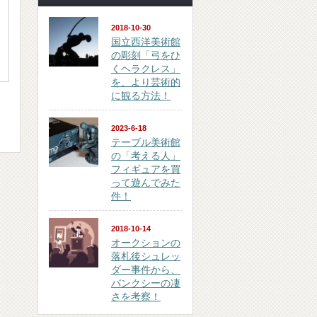
2018-10-30
国立西洋美術館
の彫刻「弓をひ
くヘラクレス」
を、より芸術的
に観る方法！
2023-6-18
テーブル美術館
の「考える人」
フィギュアを買
って遊んでみた
件！
2018-10-14
オークションの
落札後シュレッ
ダー事件から、
バンクシーの凄
さを考察！