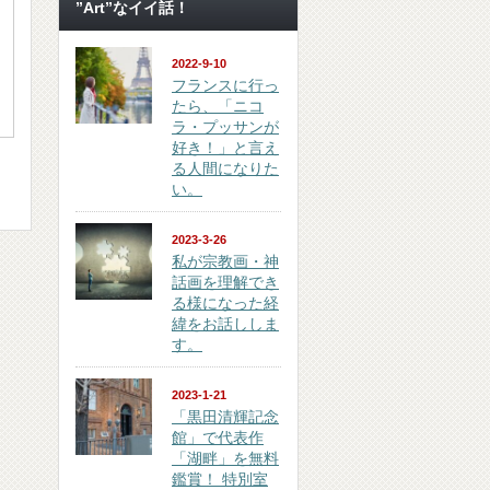
”Art”なイイ話！
2022-9-10
フランスに行っ
たら、「ニコ
ラ・プッサンが
好き！」と言え
る人間になりた
い。
2023-3-26
私が宗教画・神
話画を理解でき
る様になった経
緯をお話ししま
す。
2023-1-21
「黒田清輝記念
館」で代表作
「湖畔」を無料
鑑賞！ 特別室