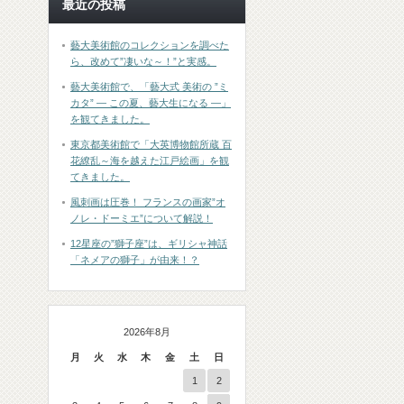
最近の投稿
藝大美術館のコレクションを調べた
ら、改めて”凄いな～！”と実感。
藝大美術館で、「藝大式 美術の ”ミ
カタ” ― この夏、藝大生になる ―」
を観てきました。
東京都美術館で「大英博物館所蔵 百
花繚乱～海を越えた江戸絵画」を観
てきました。
風刺画は圧巻！ フランスの画家”オ
ノレ・ドーミエ”について解説！
12星座の”獅子座”は、ギリシャ神話
「ネメアの獅子」が由来！？
2026年8月
月
火
水
木
金
土
日
1
2