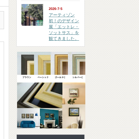
2026-7-5
アーティゾン
初！のデザイン
展「エットレ・
ソットサス」を
観てきました。