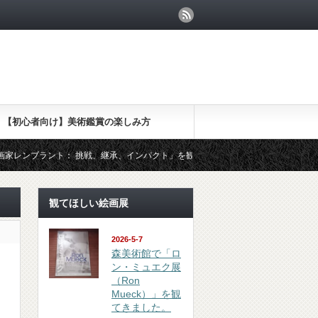
【初心者向け】美術鑑賞の楽しみ方
ブラント： 挑戦、継承、インパクト」を観てきました
（鑑賞 revi
観てほしい絵画展
2026-5-7
森美術館で「ロ
ン・ミュエク展
（Ron
Mueck）」を観
てきました。