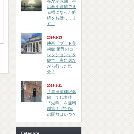
私が宗教画・神
話画を理解でき
る様になった経
緯をお話ししま
す。
2024-2-13
映画「プラド美
術館 驚異のコ
レクション」を
観て、家に居な
がら行った気
分！
2023-1-21
「黒田清輝記念
館」で代表作
「湖畔」を無料
鑑賞！ 特別室
の開放はいつ？
Category