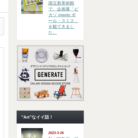
国立新美術館
で、企画展「ピ
カソ meets ポ
ール・スミス」
を観てきまし
た。
”Art”なイイ話！
2023-3-26