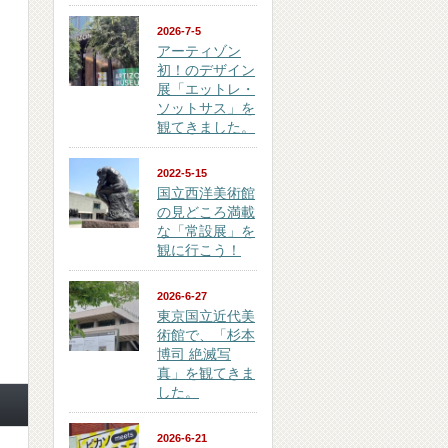
2026-7-5
アーティゾン
初！のデザイン
展「エットレ・
ソットサス」を
観てきました。
2022-5-15
国立西洋美術館
の見どころ満載
な「常設展」を
観に行こう！
2026-6-27
東京国立近代美
術館で、「杉本
博司 絶滅写
真」を観てきま
した。
2026-6-21