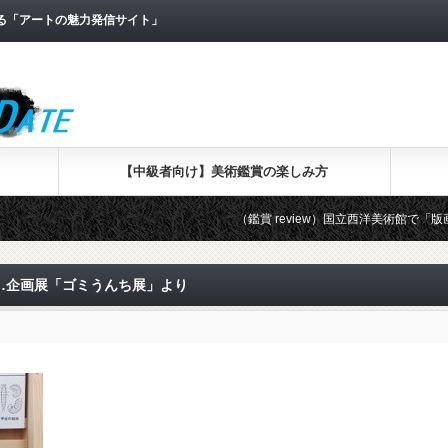
なる「アートの魅力発信サイト」
【中級者向け】美術鑑賞の楽しみ方
（鑑賞 review）国立西洋美術館で「版画家レン
）」 …企画展「ゴミうんち展」より