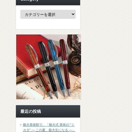
Category
最近の投稿
藝大美術館で、「藝大式 美術の ”ミ
カタ” ― この夏、藝大生になる ―」