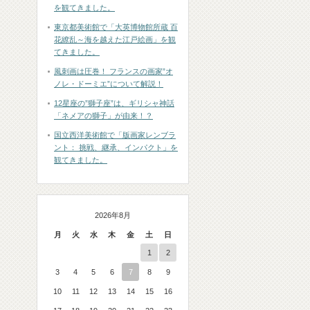
を観てきました。
東京都美術館で「大英博物館所蔵 百
花繚乱～海を越えた江戸絵画」を観
てきました。
風刺画は圧巻！ フランスの画家”オ
ノレ・ドーミエ”について解説！
12星座の”獅子座”は、ギリシャ神話
「ネメアの獅子」が由来！？
国立西洋美術館で「版画家レンブラ
ント： 挑戦、継承、インパクト」を
観てきました。
2026年8月
月
火
水
木
金
土
日
1
2
3
4
5
6
7
8
9
10
11
12
13
14
15
16