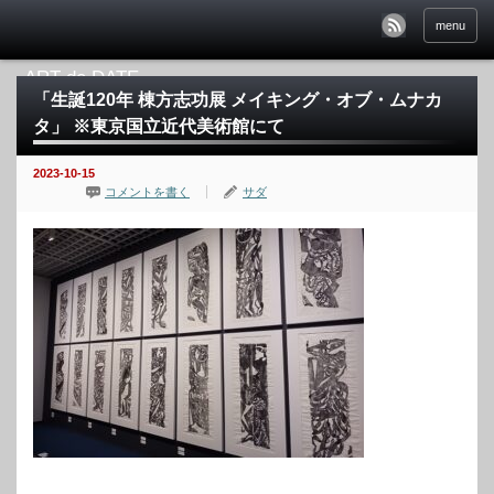
menu
「生誕120年 棟方志功展 メイキング・オブ・ムナカ
タ」 ※東京国立近代美術館にて
2023-10-15
コメントを書く
サダ