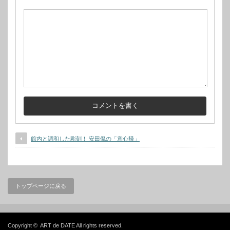
館内と調和した彫刻！ 安田侃の「意心帰」
トップページに戻る
Copyright ©
ART de DATE
All rights reserved.