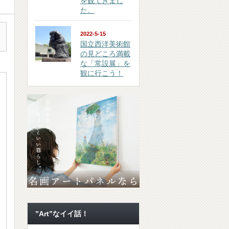
を観てきまし
た。
2022-5-15
国立西洋美術館
の見どころ満載
な「常設展」を
観に行こう！
”Art”なイイ話！