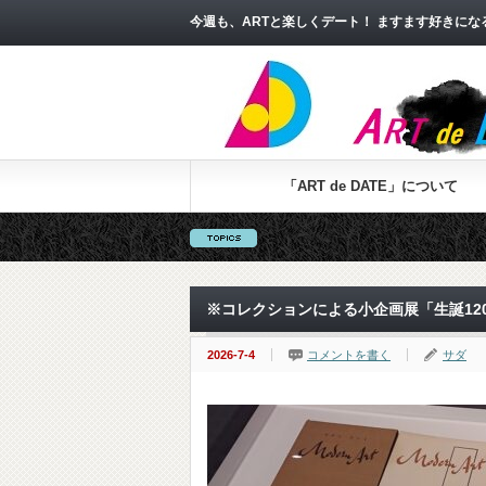
今週も、ARTと楽しくデート！ ますます好きに
「ART de DATE」について
※コレクションによる小企画展「生誕12
2026-7-4
コメントを書く
サダ