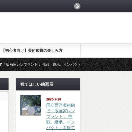
【初心者向け】美術鑑賞の楽しみ方
画家レンブラント： 挑戦、継承、インパクト」を観てきました
（鑑賞 r
観てほしい絵画展
2026-7-20
国立西洋美術館
で「版画家レン
ブラント： 挑
戦、継承、イン
パクト」を観て