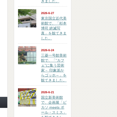
きました。
2026-6-27
東京国立近代美
術館で、「杉本
博司 絶滅写
真」を観てきま
した。
2026-6-24
三菱一号館美術
館で、「”カフ
ェ”に集う芸術
家－ 印象派か
らゴッホ～」を
観てきました。
2026-6-21
国立新美術館
で、企画展「ピ
カソ meets ポ
ール・スミス」