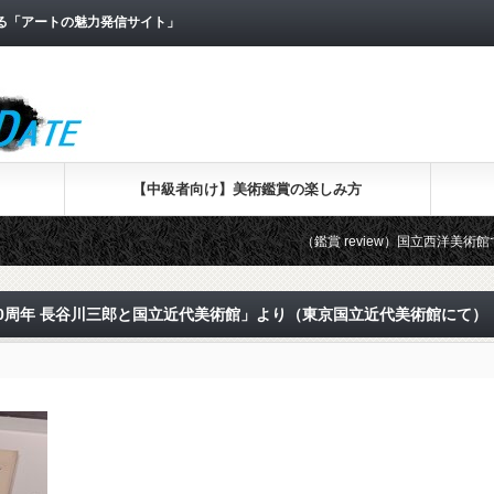
なる「アートの魅力発信サイト」
【中級者向け】美術鑑賞の楽しみ方
（鑑賞 review）国立西洋美術館で「版
0周年 長谷川三郎と国立近代美術館」より（東京国立近代美術館にて）