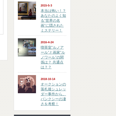
2015-5-3
本当は怖い！？
あなたのよく知
る”世界の名
画”に隠された
ミステリー！
2016-4-24
喫茶室”ルノア
ール”と画家”ル
ノワール”の関
係は？ 共通点
は？？
2018-10-14
オークションの
落札後シュレッ
ダー事件から、
バンクシーの凄
さを考察！