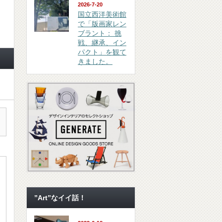
2026-7-20
国立西洋美術館
で「版画家レン
ブラント： 挑
戦、継承、イン
パクト」を観て
きました。
”Art”なイイ話！