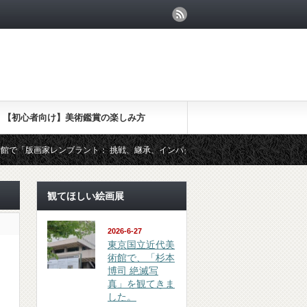
【初心者向け】美術鑑賞の楽しみ方
版画家レンブラント： 挑戦、継承、インパクト」を観てきました
（鑑賞 
観てほしい絵画展
2026-6-27
東京国立近代美
術館で、「杉本
博司 絶滅写
真」を観てきま
した。