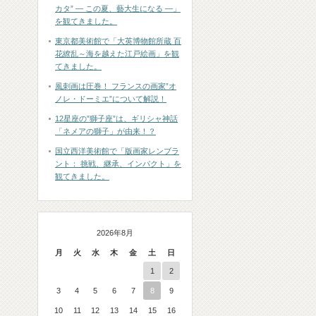
カタ” ― この夏、藝大生になる ―」
を観てきました。
東京都美術館で「大英博物館所蔵 百
花繚乱～海を越えた江戸絵画」を観
てきました。
風刺画は圧巻！ フランスの画家”オ
ノレ・ドーミエ”について解説！
12星座の”獅子座”は、ギリシャ神話
「ネメアの獅子」が由来！？
国立西洋美術館で「版画家レンブラ
ント： 挑戦、継承、インパクト」を
観てきました。
2026年8月
月
火
水
木
金
土
日
1
2
3
4
5
6
7
8
9
10
11
12
13
14
15
16