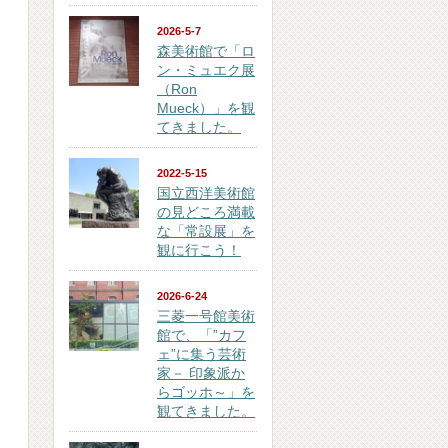
2026-5-7
森美術館で「ロ
ン・ミュエク展
（Ron
Mueck）」を観
てきました。
2022-5-15
国立西洋美術館
の見どころ満載
な「常設展」を
観に行こう！
2026-6-24
三菱一号館美術
館で、「”カフ
ェ”に集う芸術
家－ 印象派か
らゴッホ～」を
観てきました。