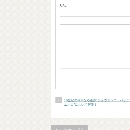
URL
18世紀の偉大なる画家”ジョヴァンニ・バッ
エポロ”について解説！
トップページに戻る