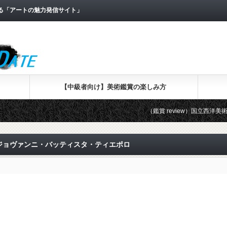
なる「アートの魅力発信サイト」
【中級者向け】美術鑑賞の楽しみ方
（鑑賞 review）国立西洋美術館で「
）ジョヴァンニ・バッティスタ・ティエポロ