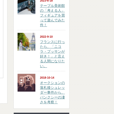
2023-6-18
テーブル美術館
の「考える人」
フィギュアを買
って遊んでみた
件！
2022-9-10
フランスに行っ
たら、「ニコ
ラ・プッサンが
好き！」と言え
る人間になりた
い。
2018-10-14
オークションの
落札後シュレッ
ダー事件から、
バンクシーの凄
さを考察！