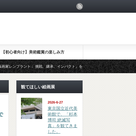
【初心者向け】美術鑑賞の楽しみ方
ンブラント： 挑戦、継承、インパクト」を観てきました
（鑑賞 revi
観てほしい絵画展
2026-6-27
東京国立近代美
で
術館で、「杉本
博司 絶滅写
真」を観てきま
した。