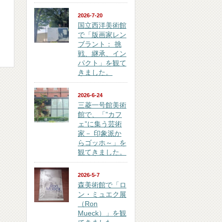
2026-7-20
国立西洋美術館
で「版画家レン
ブラント： 挑
戦、継承、イン
パクト」を観て
きました。
2026-6-24
三菱一号館美術
館で、「”カフ
ェ”に集う芸術
家－ 印象派か
らゴッホ～」を
観てきました。
2026-5-7
森美術館で「ロ
ン・ミュエク展
（Ron
Mueck）」を観