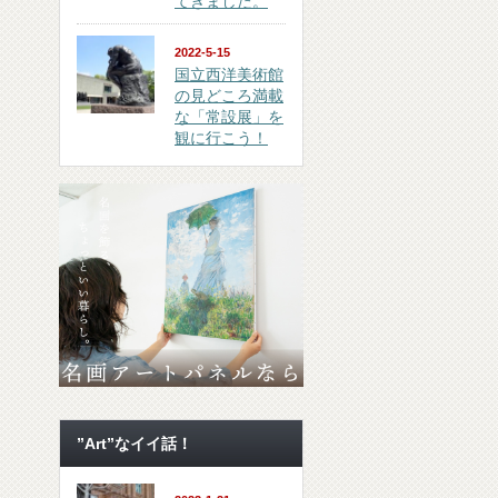
てきました。
2022-5-15
国立西洋美術館
の見どころ満載
な「常設展」を
観に行こう！
”Art”なイイ話！