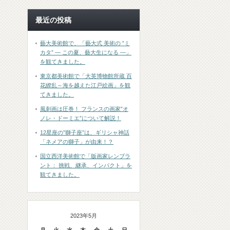
最近の投稿
藝大美術館で、「藝大式 美術の ”ミ
カタ” ― この夏、藝大生になる ―」
を観てきました。
東京都美術館で「大英博物館所蔵 百
花繚乱～海を越えた江戸絵画」を観
てきました。
風刺画は圧巻！ フランスの画家”オ
ノレ・ドーミエ”について解説！
12星座の”獅子座”は、ギリシャ神話
「ネメアの獅子」が由来！？
国立西洋美術館で「版画家レンブラ
ント： 挑戦、継承、インパクト」を
観てきました。
2023年5月