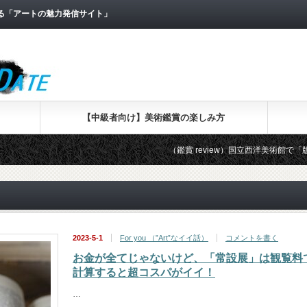
なる「アートの魅力発信サイト」
【中級者向け】美術鑑賞の楽しみ方
（鑑賞 review）国立西洋美術館で「版画家レ
2023-5-1
For you （”Art”なイイ話）
コメントを書く
お金が全てじゃないけど、「常設展」は観覧料
計算すると超コスパがイイ！
…