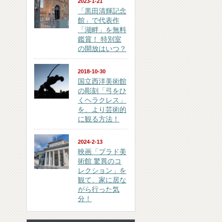
2023-1-21
「黒田清輝記念
館」で代表作
「湖畔」を無料
鑑賞！ 特別室
の開放はいつ？
2018-10-30
国立西洋美術館
の彫刻「弓をひ
くヘラクレス」
を、より芸術的
に観る方法！
2024-2-13
映画「プラド美
術館 驚異のコ
レクション」を
観て、家に居な
がら行った気
分！