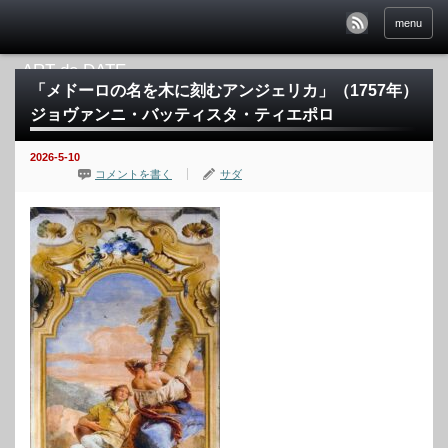
menu
「メドーロの名を木に刻むアンジェリカ」（1757年）
ジョヴァンニ・バッティスタ・ティエポロ
2026-5-10
コメントを書く
サダ